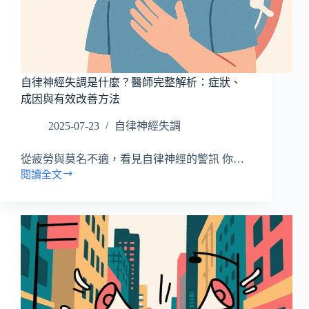
析
與
醫
學
解
自律神經失調是什麼？醫師完整解析：症狀、
析
成因與有效改善方法
2025-07-23
自律神經失調
從疲勞與莫名不適，看見自律神經的警訊 你…
閱讀全文
自
律
神
經
失
調
是
什
麼？