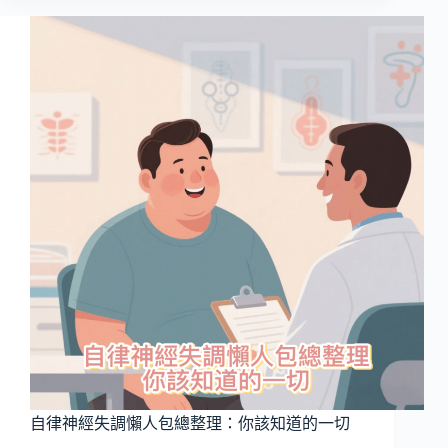
神
經
失
調
別
再
誤
解
了！
破
解
常
見
迷
思，
找
回
身
心
穩
自律神經失調懶人包總整理：你該知道的一切
定