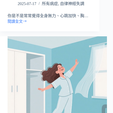
的
2025-07-17
所有病症
,
自律神經失調
真
方
你是不是常常覺得全身無力、心跳加快、胸…
法
閱讀全文
自
律
神
經
失
調
懶
人
包
總
整
理：
你
該
知
道
的