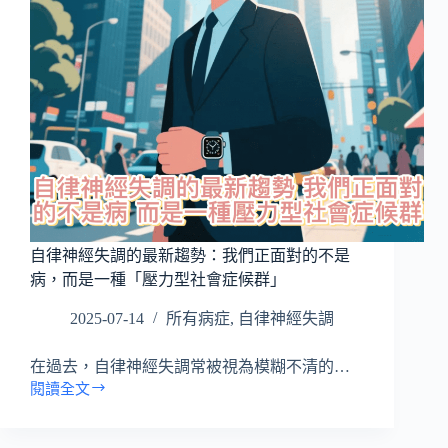
全
解
析】
從
忽
視
到
覺
醒：
那
些
年
自律神經失調的最新趨勢：我們正面對的不是
我
病，而是一種「壓力型社會症候群」
們
錯
2025-07-14
所有病症
,
自律神經失調
過
的
健
在過去，自律神經失調常被視為模糊不清的…
康
閱讀全文
自
警
律
訊
神