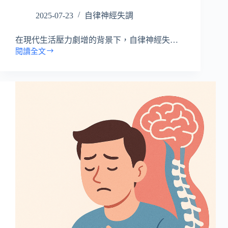
2025-07-23
自律神經失調
在現代生活壓力劇增的背景下，自律神經失…
閱讀全文
自
律
神
經
失
調
會
引
發
過
敏
嗎？
體
貼
體
論
分