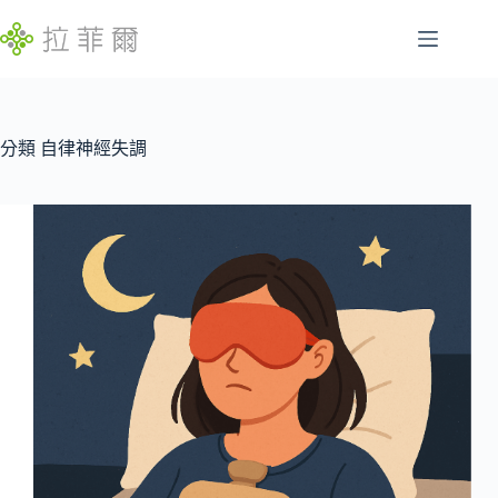
跳
至
主
腸
要
找
胃
內
不
容
分類
自律神經失調
特
到
定
符
慢
合
性
條
病
件
的
睡
結
眠
果
問
題
發
展
遲
緩