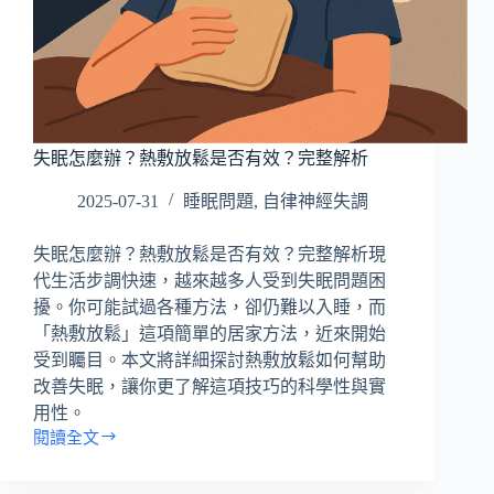
所
有
病
症
搜
失眠怎麼辦？熱敷放鬆是否有效？完整解析
尋
文
2025-07-31
睡眠問題
,
自律神經失調
章
失眠怎麼辦？熱敷放鬆是否有效？完整解析現
代生活步調快速，越來越多人受到失眠問題困
擾。你可能試過各種方法，卻仍難以入睡，而
「熱敷放鬆」這項簡單的居家方法，近來開始
受到矚目。本文將詳細探討熱敷放鬆如何幫助
改善失眠，讓你更了解這項技巧的科學性與實
用性。
閱讀全文
失
眠