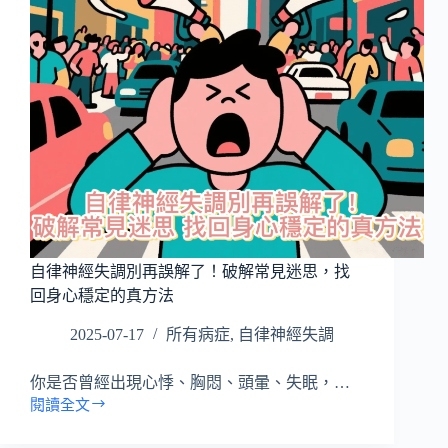
醫
師
完
整
解
析：
症
狀、
成
因
與
有
效
自律神經失調別再誤解了！破解常見迷思，找
改
回身心穩定的真方法
善
方
2025-07-17
所有病症
,
自律神經失調
法
你是否曾經出現心悸、胸悶、頭暈、失眠，…
閱讀全文
自
律