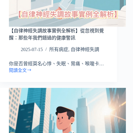
一
切
【自律神經失調故事實例全解析】從忽視到覺
醒：那些年我們錯過的健康警訊
2025-07-15
所有病症
,
自律神經失調
你是否曾經莫名心悸、失眠、胃痛、喉嚨卡…
閱讀全文
【自
律
神
經
失
調
故
事
實
例