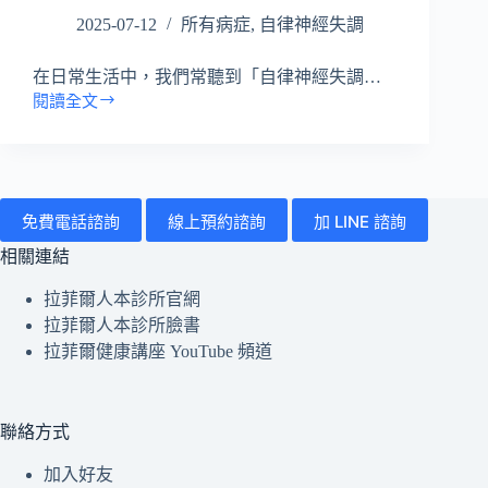
「壓
2025-07-12
所有病症
,
自律神經失調
力
型
社
在日常生活中，我們常聽到「自律神經失調…
會
閱讀全文
【自
症
律
候
神
群」
經
失
免費電話諮詢
線上預約諮詢
加 LINE 諮詢
調】
是
相關連結
什
麼？
拉菲爾人本診所官網
一
拉菲爾人本診所臉書
篇
拉菲爾健康講座 YouTube 頻道
帶
你
看
聯絡方式
懂
成
加入好友
因、