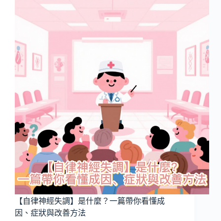
經
失
調
的
最
新
趨
勢：
我
們
正
面
對
的
不
是
病，
而
是
【自律神經失調】是什麼？一篇帶你看懂成
一
因、症狀與改善方法
種