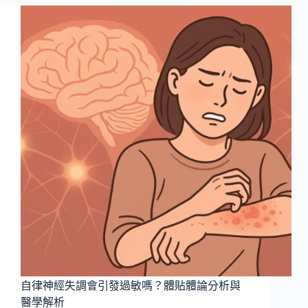
怎
麼
辦？
熱
敷
放
鬆
是
否
有
效？
完
整
解
析
自律神經失調會引發過敏嗎？體貼體論分析與
醫學解析