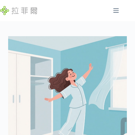
跳
至
主
腸
要
找
胃
內
不
容
特
到
定
符
慢
合
性
條
病
件
的
睡
結
眠
果
問
題
發
展
遲
緩