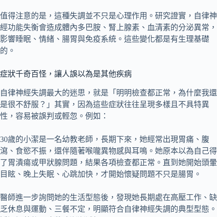
值得注意的是，這種失調並不只是心理作用。研究證實，自律神
經功能失衡會造成體內多巴胺、腎上腺素、血清素的分泌異常，
影響睡眠、情緒、腸胃與免疫系統。這些變化都是有生理基礎
的。
症狀千奇百怪，讓人誤以為是其他疾病
自律神經失調最大的迷思，就是「明明檢查都正常，為什麼我還
是很不舒服？」其實，因為這些症狀往往呈現多樣且不具特異
性，容易被誤判或輕忽。例如：
30歲的小潔是一名幼教老師，長期下來，她經常出現胃痛、腹
瀉、食慾不振，還伴隨著喉嚨異物感與耳鳴。她原本以為自己得
了胃潰瘍或甲狀腺問題，結果各項檢查都正常。直到她開始頭暈
目眩、晚上失眠、心跳加快，才開始懷疑問題不只是腸胃。
醫師進一步詢問她的生活型態後，發現她長期處在高壓工作、缺
乏休息與運動、三餐不定，明顯符合自律神經失調的典型型態。