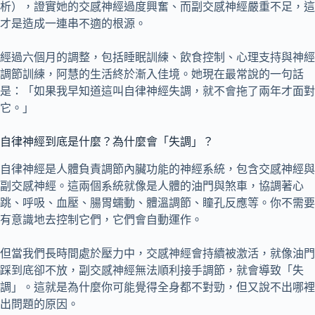
析），證實她的交感神經過度興奮、而副交感神經嚴重不足，這
才是造成一連串不適的根源。
經過六個月的調整，包括睡眠訓練、飲食控制、心理支持與神經
調節訓練，阿慧的生活終於漸入佳境。她現在最常說的一句話
是：「如果我早知道這叫自律神經失調，就不會拖了兩年才面對
它。」
自律神經到底是什麼？為什麼會「失調」？
自律神經是人體負責調節內臟功能的神經系統，包含交感神經與
副交感神經。這兩個系統就像是人體的油門與煞車，協調著心
跳、呼吸、血壓、腸胃蠕動、體溫調節、瞳孔反應等。你不需要
有意識地去控制它們，它們會自動運作。
但當我們長時間處於壓力中，交感神經會持續被激活，就像油門
踩到底卻不放，副交感神經無法順利接手調節，就會導致「失
調」。這就是為什麼你可能覺得全身都不對勁，但又說不出哪裡
出問題的原因。