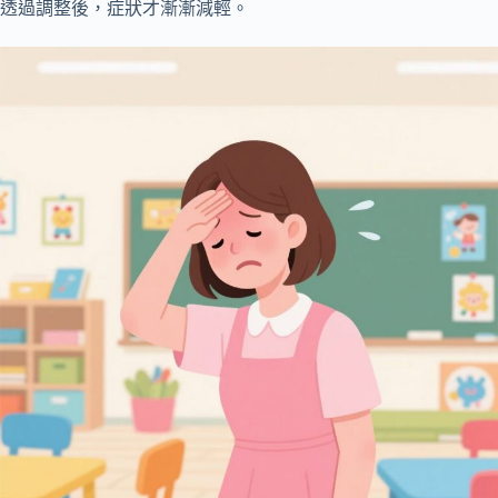
透過調整後，症狀才漸漸減輕。