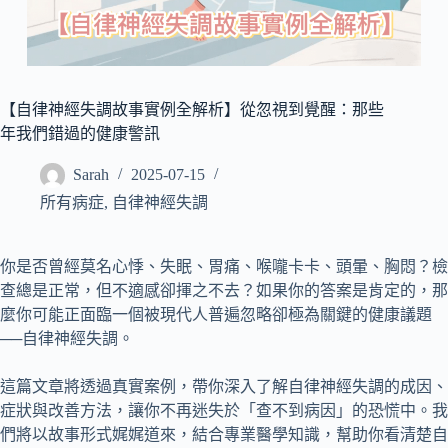
所
有
病
症
【自律神經失調故事實例全解析】從忽視到覺醒：那些
搜
年我們錯過的健康警訊
尋
Sarah
2025-07-15
文
所有病症
,
自律神經失調
章
你是否曾經莫名心悸、失眠、胃痛、喉嚨卡卡、頭暈、胸悶？檢
查總是正常，但不適感卻揮之不去？如果你的答案是肯定的，那
麼你可能正面臨一個被現代人普遍忽略卻極為關鍵的健康議題
──自律神經失調。
這篇文章將透過真實案例，帶你深入了解自律神經失調的成因、
症狀與改善方法，讓你不再迷失於「查不到病因」的恐慌中。我
們將以故事形式娓娓道來，結合專業醫學知識，幫助你看清楚自