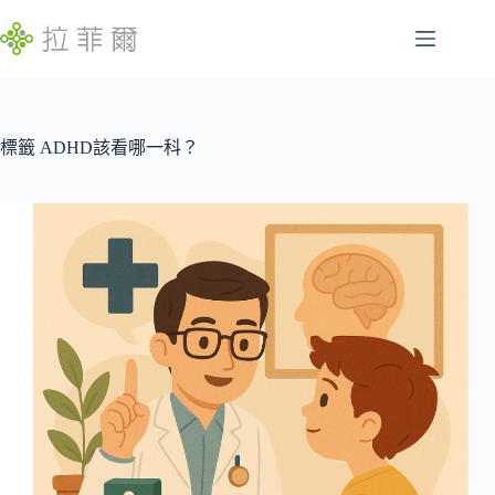
跳
至
主
腸
要
找
胃
內
不
容
標籤
ADHD該看哪一科？
特
到
定
符
慢
合
性
條
病
件
的
睡
結
眠
果
問
題
發
展
遲
緩