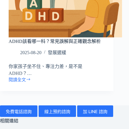
所
有
病
症
搜
ADHD該看哪一科？常見誤解與正確觀念解析
尋
文
2025-08-20
發展遲緩
章
你家孩子坐不住、專注力差，是不是
ADHD？…
閱讀全文
ADHD
該
看
哪
一
免費電話諮詢
線上預約諮詢
加 LINE 諮詢
科？
常
相關連結
見