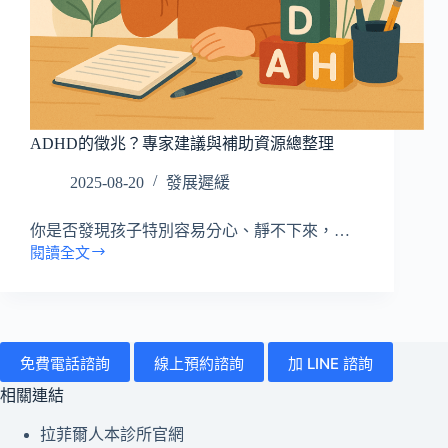
所
有
病
症
搜
ADHD的徵兆？專家建議與補助資源總整理
尋
文
2025-08-20
發展遲緩
章
你是否發現孩子特別容易分心、靜不下來，…
閱讀全文
ADHD
的
徵
兆？
專
免費電話諮詢
線上預約諮詢
加 LINE 諮詢
家
建
相關連結
議
與
拉菲爾人本診所官網
補