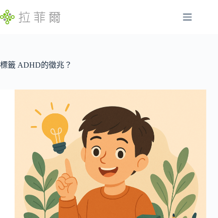
跳
至
主
腸
要
找
胃
內
不
容
標籤
ADHD的徵兆？
特
到
定
符
慢
合
性
條
病
件
的
睡
結
眠
果
問
題
發
展
遲
緩