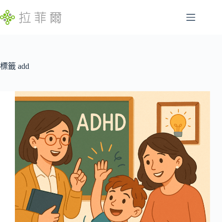
跳
至
主
腸
要
找
胃
內
不
容
標籤
add
特
到
定
符
慢
合
性
條
病
件
的
睡
結
眠
果
問
題
發
展
遲
緩