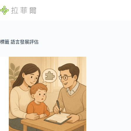
跳
至
主
要
內
找
容
不
標籤
語言發展評估
到
符
合
條
件
的
結
果