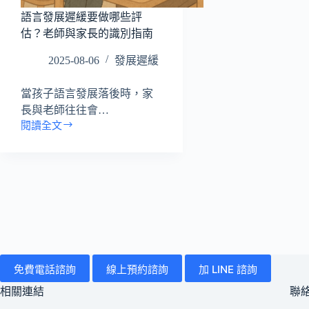
語言發展遲緩要做哪些評
估？老師與家長的識別指南
2025-08-06
發展遲緩
當孩子語言發展落後時，家
長與老師往往會…
閱讀全文
語
言
發
展
遲
緩
要
做
哪
些
免費電話諮詢
線上預約諮詢
加 LINE 諮詢
評
估？
相關連結
聯
老