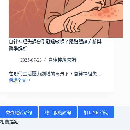
所
有
病
症
搜
自律神經失調會引發過敏嗎？體貼體論分析與
尋
醫學解析
文
章
2025-07-23
自律神經失調
在現代生活壓力劇增的背景下，自律神經失…
閱讀全文
自
律
神
經
失
免費電話諮詢
線上預約諮詢
加 LINE 諮詢
調
會
相關連結
引