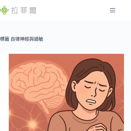
跳
至
主
腸
要
找
胃
內
不
容
標籤
自律神經與過敏
特
到
定
符
慢
合
性
條
病
件
的
睡
結
眠
果
問
題
發
展
遲
緩