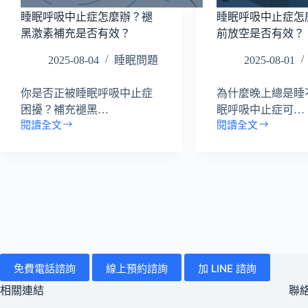
睡眠呼吸中止症怎麼辦？褪
睡眠呼吸中止症怎
黑激素補充是否有效？
前放空是否有效？
2025-08-04
睡眠問題
2025-08-01
你是否正被睡眠呼吸中止症
為什麼晚上總是睡
困擾？補充褪黑…
眠呼吸中止症可…
閱讀全文
閱讀全文
睡
睡
眠
眠
呼
呼
吸
吸
中
中
止
止
症
症
怎
怎
麼
麼
辦？
辦？
免費電話諮詢
線上預約諮詢
加 LINE 諮詢
褪
睡
黑
前
相關連結
聯
激
放