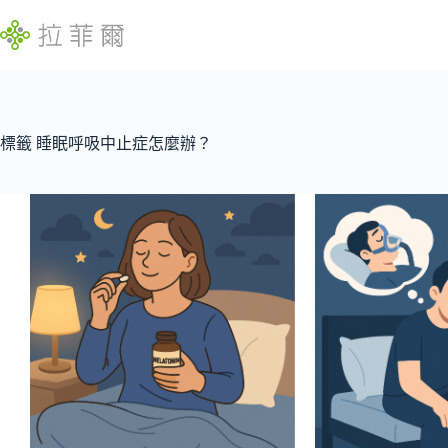
跳
至
主
要
內
找
容
不
標籤
睡眠呼吸中止症怎麼辦？
到
符
合
條
件
的
結
果