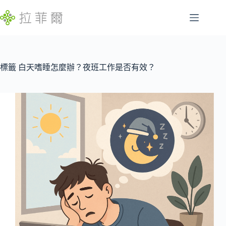
跳
至
主
腸
要
找
胃
內
不
容
標籤
白天嗜睡怎麼辦？夜班工作是否有效？
特
到
定
符
慢
合
性
條
病
件
的
睡
結
眠
果
問
題
發
展
遲
緩