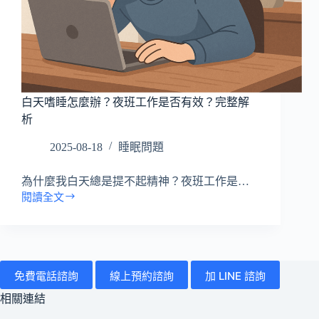
所
有
病
症
搜
白天嗜睡怎麼辦？夜班工作是否有效？完整解
尋
析
文
章
2025-08-18
睡眠問題
為什麼我白天總是提不起精神？夜班工作是…
閱讀全文
白
天
嗜
睡
怎
免費電話諮詢
線上預約諮詢
加 LINE 諮詢
麼
辦？
相關連結
夜