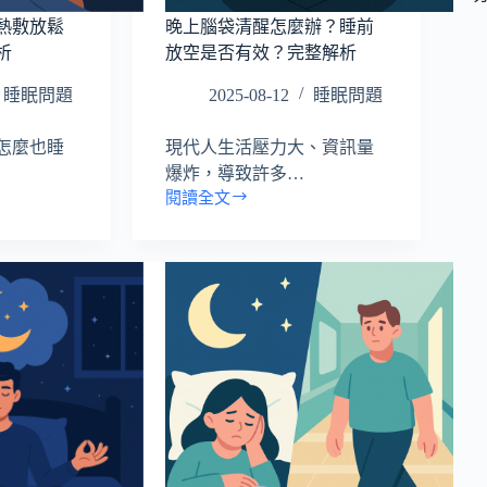
熱敷放鬆
晚上腦袋清醒怎麼辦？睡前
析
放空是否有效？完整解析
睡眠問題
2025-08-12
睡眠問題
怎麼也睡
現代人生活壓力大、資訊量
爆炸，導致許多…
閱讀全文
晚
上
腦
袋
清
醒
怎
麼
辦？
睡
前
放
空