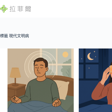
跳
至
主
要
內
找
容
不
標籤
現代文明病
到
符
合
條
件
的
結
果