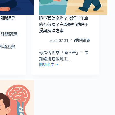
是
否
有
想助眠是
睡不著怎麼辦？夜班工作真
效？
的有效嗎？完整解析睡眠干
完
擾與解決方案
整
睡眠問題
解
2025-07-31
睡眠問題
析
充滿無數
你是否經常「睡不著」、長
期輪班或夜班工…
閱讀全文
睡
不
著
怎
麼
辦？
夜
班
工