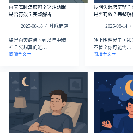
白天嗜睡怎麼辦？冥想助眠
長期失眠怎麼辦？
是否有效？完整解析
是否有效？完整解
2025-08-18
睡眠問題
2025-08-14
總是白天疲倦、難以集中精
晚上明明累了，卻
神？冥想真的能…
不著？你可能需…
閱讀全文
閱讀全文
白
長
天
期
嗜
失
睡
眠
怎
怎
麼
麼
辦？
辦？
冥
熱
想
敷
助
放
眠
鬆
是
是
否
否