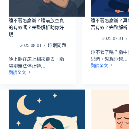
有
有
效？
效？
完
完
睡不著怎麼辦？睡前放空真
睡不著怎麼辦？冥
整
整
的有效嗎？完整解析助你好
否有效？完整解析
解
解
眠
析
析
2025-07-31
2025-08-01
睡眠問題
睡不著了嗎？腦中
晚上躺在床上翻來覆去，腦
思緒，越想睡越…
閱讀全文
袋卻無法停止轉…
睡
閱讀全文
不
睡
著
不
怎
著
麼
怎
辦？
麼
冥
辦？
想
睡
助
前
眠
放
是