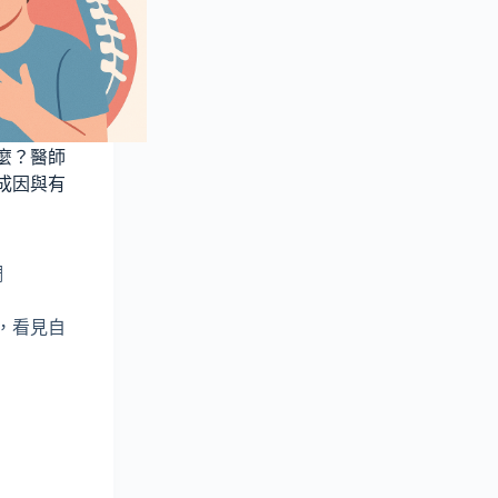
作
真
的
有
效
嗎？
完
麼？醫師
整
成因與有
解
析
睡
眠
調
干
擾
，看見自
與
解
決
方
案