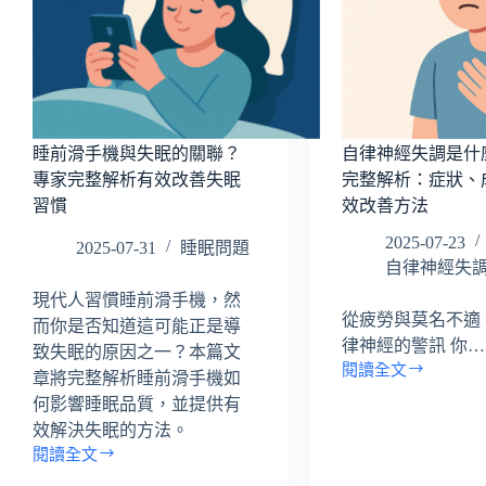
空
否
真
有
的
效？
有
完
效
整
嗎？
解
完
睡前滑手機與失眠的關聯？
自律神經失調是什
析
整
專家完整解析有效改善失眠
完整解析：症狀、
解
習慣
效改善方法
析
助
2025-07-23
2025-07-31
睡眠問題
你
自律神經失
好
眠
現代人習慣睡前滑手機，然
從疲勞與莫名不適
而你是否知道這可能正是導
律神經的警訊 你…
致失眠的原因之一？本篇文
閱讀全文
章將完整解析睡前滑手機如
自
律
何影響睡眠品質，並提供有
神
效解決失眠的方法。
經
閱讀全文
睡
失