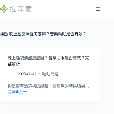
跳
至
主
腸
要
找
胃
內
不
容
標籤
晚上腦袋清醒怎麼辦？音樂助眠是否有效？
特
到
定
符
慢
合
性
條
晚上腦袋清醒怎麼辦？音樂助眠是否有效？完
病
件
整解析
的
睡
結
眠
2025-08-12
睡眠問題
果
問
題
你是否有過這樣的經驗：該睡覺的時候腦袋…
閱讀全文
發
晚
上
展
腦
遲
袋
緩