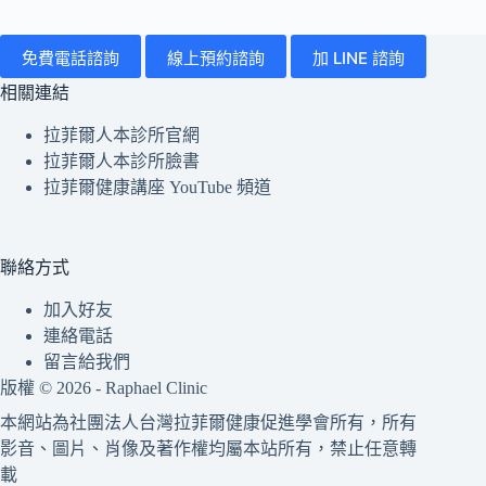
清
醒
所
怎
有
免費電話諮詢
線上預約諮詢
加 LINE 諮詢
麼
病
相關連結
辦？
症
音
拉菲爾人本診所官網
樂
搜
拉菲爾人本診所臉書
助
尋
拉菲爾健康講座 YouTube 頻道
眠
文
是
章
否
有
聯絡方式
效？
完
加入好友
整
連絡電話
解
留言給我們
析
版權 © 2026 - Raphael Clinic
本網站為社團法人台灣拉菲爾健康促進學會所有，所有
影音、圖片、肖像及著作權均屬本站所有，禁止任意轉
載