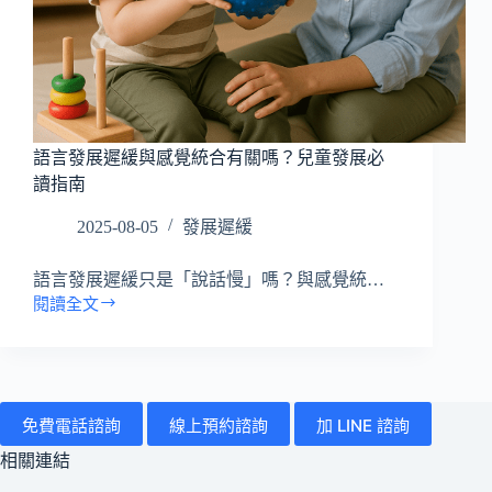
所
有
病
症
搜
語言發展遲緩與感覺統合有關嗎？兒童發展必
尋
讀指南
文
章
2025-08-05
發展遲緩
語言發展遲緩只是「說話慢」嗎？與感覺統…
閱讀全文
語
言
發
展
遲
免費電話諮詢
線上預約諮詢
加 LINE 諮詢
緩
與
相關連結
感