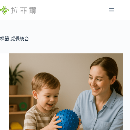
跳
至
主
腸
要
找
胃
內
不
容
標籤
感覺統合
特
到
定
符
慢
合
性
條
病
件
的
睡
結
眠
果
問
題
發
展
遲
緩