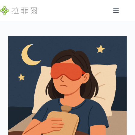
跳
至
主
腸
要
找
胃
內
不
容
特
到
定
符
慢
合
性
條
病
件
的
睡
結
眠
果
問
題
發
展
遲
緩