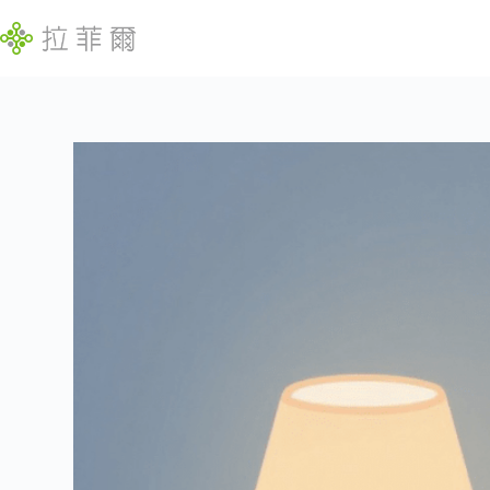
跳
至
主
要
內
找
容
不
到
符
合
條
件
的
結
果