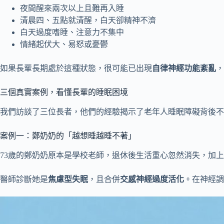
夜間醒來兩次以上且難再入睡
清晨四、五點就清醒，白天卻精神不濟
白天過度嗜睡、注意力不集中
情緒起伏大、易怒或憂鬱
如果長輩長期處於這種狀態，很可能已出現
自律神經功能紊亂
，
三個真實案例，看懂長輩的睡眠困境
我們訪談了三位長者，他們的經驗揭示了老年人睡眠障礙背後不
案例一：鄭奶奶的「越想睡越睡不著」
73歲的鄭奶奶原本是學校老師，退休後生活重心忽然消失，加
醫師診斷她是
焦慮型失眠
，且合併
交感神經過度活化
。在神經調