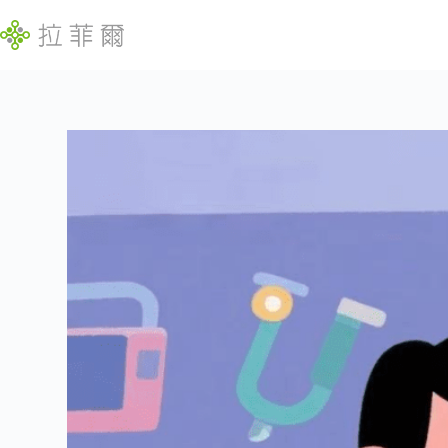
跳
至
主
要
內
找
容
不
到
符
合
條
件
的
結
果