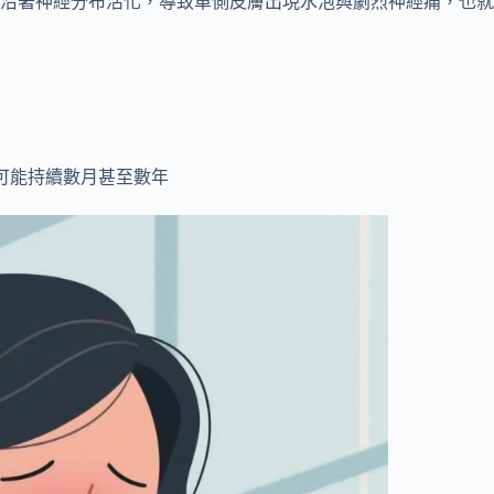
沿著神經分布活化，導致單側皮膚出現水泡與劇烈神經痛，也就
可能持續數月甚至數年