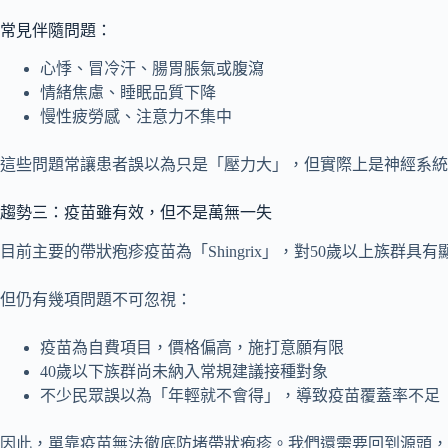
常見伴隨問題：
心悸、冒冷汗、腸胃脹氣或腹瀉
情緒焦慮、睡眠品質下降
慢性疲勞感、注意力不集中
這些問題常讓患者誤以為只是「壓力大」，但實際上是神經系統
趨勢三：疫苗雖有效，但不是萬無一失
目前主要的帶狀疱疹疫苗為「Shingrix」，對50歲以上族
但仍有幾項問題不可忽視：
疫苗為自費項目，價格偏高，施打意願有限
40歲以下族群尚未納入常規建議接種對象
不少民眾誤以為「年輕就不會得」，導致疫苗覆蓋率不足
因此，單靠疫苗無法徹底防堵帶狀疱疹。我們還需要回到源頭，