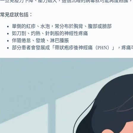
一旦免疫力下降、壓力過大，這個沉睡的病毒就可能再度甦醒，
常見症狀包括：
單側的紅疹、水泡，常分布於胸背、腹部或臉部
如刀割、灼熱、針刺般的神經性疼痛
伴隨倦怠、發燒、淋巴腫脹
部分患者會發展成「帶狀疱疹後神經痛（PHN）」，疼痛