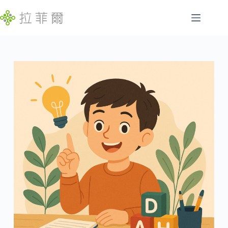
跳
至
主
腸
要
找
胃
內
不
容
特
到
定
符
慢
合
性
條
病
件
的
睡
結
眠
果
問
題
發
展
遲
緩