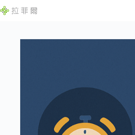
跳
至
主
要
內
找
容
不
到
符
合
條
件
的
結
果