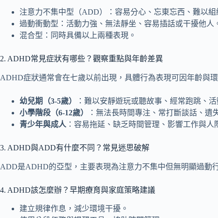
注意力不集中型（ADD）：容易分心、忘東忘西、難以組
過動衝動型：活動力強、無法靜坐、容易插話或干擾他人
混合型：同時具備以上兩種表現。
2. ADHD常見症狀有哪些？觀察重點與年齡差異
ADHD症狀通常會在七歲以前出現，具體行為表現可因年齡與
幼兒期（3-5歲）
：難以安靜遊玩或聽故事、經常跑跳、活
小學階段（6-12歲）
：無法長時間專注、常打斷談話、遺
青少年與成人
：容易拖延、缺乏時間管理、影響工作與人
3. ADHD與ADD有什麼不同？常見迷思破解
ADD是ADHD的亞型，主要表現為注意力不集中但無明顯過動
4. ADHD該怎麼辦？早期療育與家庭策略建議
建立規律作息，減少環境干擾。