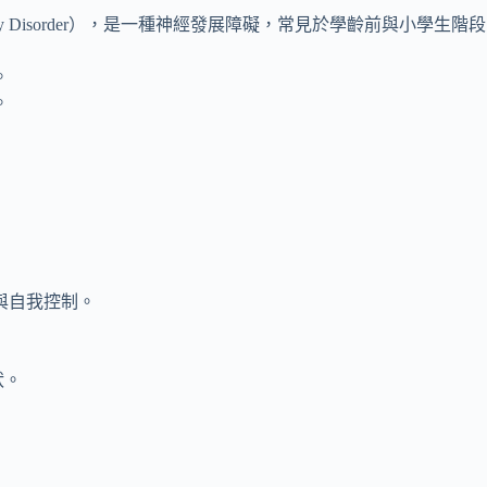
eractivity Disorder），是一種神經發展障礙，常見於學齡前與
。
。
與自我控制。
狀。