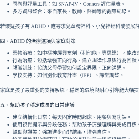
問卷與評量工具：如 SNAP-IV、Conners 評估量表。
多方資訊整合：來自家長、教師、醫師等的觀察紀錄。
若懷疑孩子有 ADHD，應尋求兒童精神科、小兒神經科或發展
四、ADHD 的治療選項與家庭對策
藥物治療：如中樞神經興奮劑（利他能、專思達），能改
行為治療：包括增強正向行為、建立規律作息與行為回饋
親職訓練：協助父母學習如何設定界限、正向溝通。
學校支持：如個別化教育計畫（IEP）、課堂調整。
家庭是孩子最重要的支持系統，穩定的環境與耐心引導能大幅提
五、幫助孩子穩定成長的日常建議
建立結構化日常：每天固定時間起床、用餐與寫功課。
使用視覺提示與分段任務：幫助孩子清楚理解與完成目標
鼓勵與讚美：強調進步而非結果，增強自信。