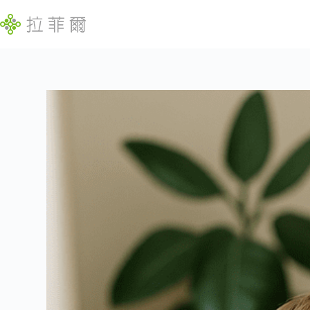
跳
至
主
要
內
找
容
不
到
符
合
條
件
的
結
果