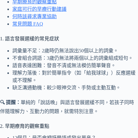
早期療育的觀察重點
家庭可行的早療行動建議
何時該尋求專業協助
常見問題 FAQ
1. 語言發展遲緩的常見症狀
詞彙量不足：2歲時仍無法說出50個以上的詞彙。
不會組合詞語：3歲仍無法將兩個以上的詞彙組成短句。
語音表達困難：發音不清或無法模仿簡單聲音。
理解力落後：對於簡單指令（如「給我球球」）反應遲緩
或不理解。
缺乏溝通動機：較少眼神交流、手勢或主動互動。
🔍 提醒：
單純的「說話晚」與語言發展遲緩不同，若孩子同時
伴隨理解力、互動力的問題，就需特別注意。
2. 早期療育的觀察重點
12個月：是否會咿呀學語或發出單音？