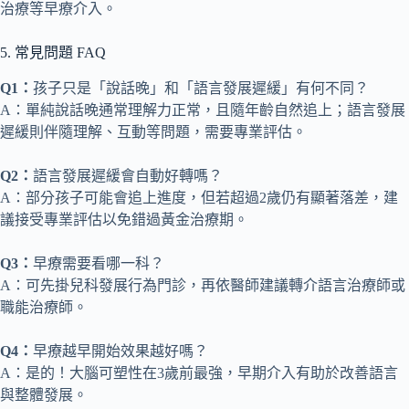
治療等早療介入。
5. 常見問題 FAQ
Q1：
孩子只是「說話晚」和「語言發展遲緩」有何不同？
A：單純說話晚通常理解力正常，且隨年齡自然追上；語言發展
遲緩則伴隨理解、互動等問題，需要專業評估。
Q2：
語言發展遲緩會自動好轉嗎？
A：部分孩子可能會追上進度，但若超過2歲仍有顯著落差，建
議接受專業評估以免錯過黃金治療期。
Q3：
早療需要看哪一科？
A：可先掛兒科發展行為門診，再依醫師建議轉介語言治療師或
職能治療師。
Q4：
早療越早開始效果越好嗎？
A：是的！大腦可塑性在3歲前最強，早期介入有助於改善語言
與整體發展。