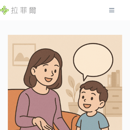
跳
至
主
腸
要
找
胃
內
不
容
特
到
定
符
慢
合
性
條
病
件
的
睡
結
眠
果
問
題
發
展
遲
緩