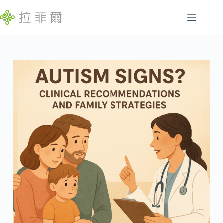
跳
至
主
腸
要
找
胃
內
不
容
特
到
定
符
慢
合
性
條
病
件
的
睡
結
眠
果
問
題
發
展
遲
緩