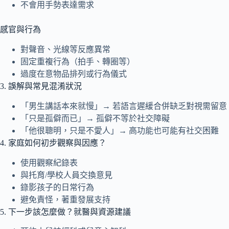
不會用手勢表達需求
感官與行為
對聲音、光線等反應異常
固定重複行為（拍手、轉圈等）
過度在意物品排列或行為儀式
3. 誤解與常見混淆狀況
「男生講話本來就慢」→ 若語言遲緩合併缺乏對視需留意
「只是孤僻而已」→ 孤僻不等於社交障礙
「他很聰明，只是不愛人」→ 高功能也可能有社交困難
4. 家庭如何初步觀察與因應？
使用觀察紀錄表
與托育/學校人員交換意見
錄影孩子的日常行為
避免責怪，著重發展支持
5. 下一步該怎麼做？就醫與資源建議