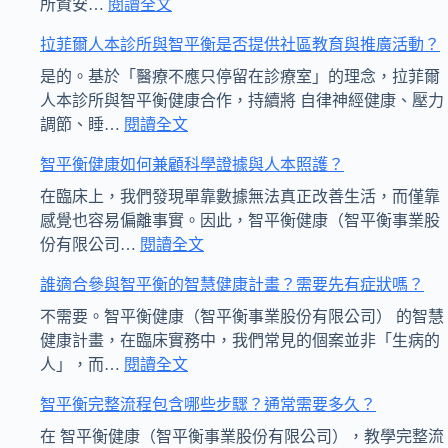
所資安…
閱讀全文
智
拉菲爾人本診所與智平衡是否提供社區教育與推廣活動？
平
衡
是的。基於「醫療不應只停留在診療室」的理念，拉菲爾
健
人本診所與智平衡健康合作，持續將 自律神經健康、壓力
康
:
調節、睡…
閱讀全文
集
拉
智平衡健康如何兼顧科學證據與人本照護？
團
菲
與
爾
在臨床上，我們發現單靠數據無法真正改善生活，而僅靠
拉
人
感覺也容易偏離事實。因此，智平衡健康（智平衡事業股
菲
本
:
份有限公司…
閱讀全文
爾
診
智
誰適合參與智平衡的智慧健康計畫？需要先有症狀嗎？
人
所
平
本
與
衡
不需要。智平衡健康（智平衡事業股份有限公司） 的智慧
診
智
健
健康計畫，在臨床實務中，我們常見的個案並非「生病的
所
平
康
:
人」，而…
閱讀全文
如
衡
誰
如
智平衡完整流程包含哪些步驟？通常需要多久？
何
是
適
何
確
否
合
兼
在 智平衡健康（智平衡事業股份有限公司），教學完整流