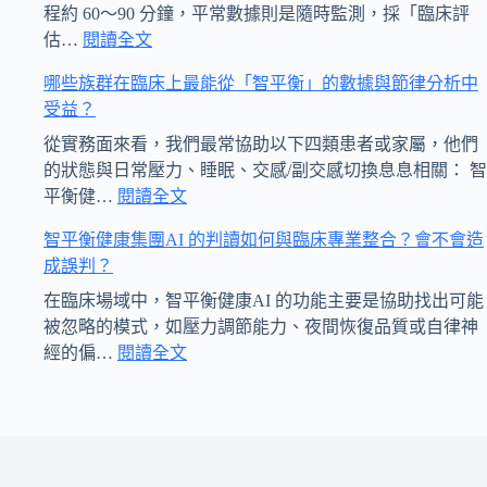
保
提
參
顧
程約 60～90 分鐘，平常數據則是隨時監測，採「臨床評
個
供
與
科
:
估…
閱讀全文
智
資
社
智
學
哪些族群在臨床上最能從「智平衡」的數據與節律分析中
平
安
區
平
證
受益？
衡
全？
教
衡
據
完
育
的
與
從實務面來看，我們最常協助以下四類患者或家屬，他們
整
與
智
人
的狀態與日常壓力、睡眠、交感/副交感切換息息相關： 智
流
推
慧
本
:
平衡健…
閱讀全文
程
哪
廣
健
照
智平衡健康集團AI 的判讀如何與臨床專業整合？會不會造
包
些
活
康
護？
成誤判？
含
族
動？
計
哪
群
畫？
在臨床場域中，智平衡健康AI 的功能主要是協助找出可能
些
在
需
被忽略的模式，如壓力調節能力、夜間恢復品質或自律神
步
臨
要
:
經的偏…
閱讀全文
驟？
床
智
先
通
上
平
有
常
最
衡
症
需
能
健
狀
要
從
康
嗎？