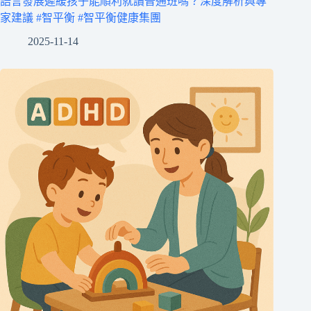
語言發展遲緩孩子能順利就讀普通班嗎？深度解析與專
成
家建議 #智平衡 #智平衡健康集團
誤
2025-11-14
判？