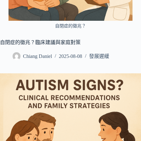
所
有
病
自閉症的徵兆？
症
搜
自閉症的徵兆？臨床建議與家庭對策
尋
Chiang Daniel
2025-08-08
發展遲緩
文
章