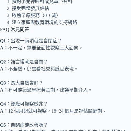
預約小兒神經科或兒童心智科
接受完整發展評估
啟動早療服務（0–6歲）
建立家庭與教育環境的支持網絡
FAQ 常見問答
Q1：
出現一兩項就是自閉症？
A：
不一定，需要全面性觀察三大面向。
Q2：
語言慢就是自閉？
A：
不全然，仍需看社交與感官表現。
Q3：
長大自然會好？
A：
有可能錯過早療黃金期，建議早期介入。
Q4：
幾歲可觀察徵兆？
A：
12 個月起就可觀察，18~24 個月是評估關鍵期。
Q5：
自閉症能改善嗎？