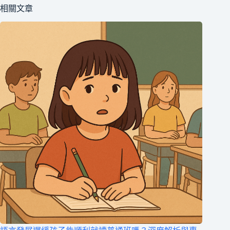
多
「智
集
相關文章
久？
平
團
AI
衡」
的
的
判
數
讀
據
如
與
何
節
與
律
臨
分
床
析
專
中
業
受
整
益？
合？
會
不
會
造