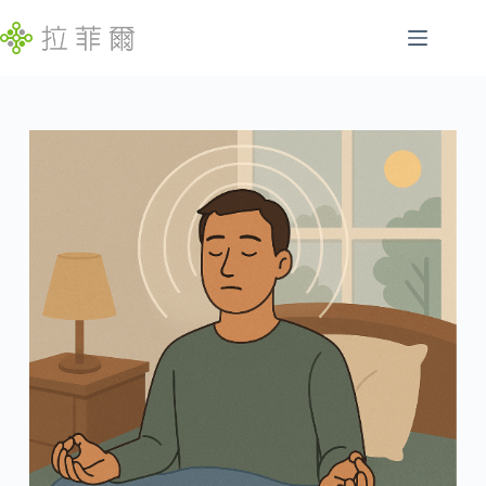
跳
至
主
腸
要
找
胃
內
不
容
特
到
定
符
慢
合
性
條
病
件
的
睡
結
眠
果
問
題
發
展
遲
緩