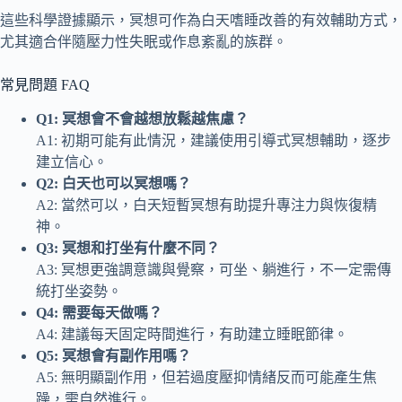
這些科學證據顯示，冥想可作為白天嗜睡改善的有效輔助方式，
尤其適合伴隨壓力性失眠或作息紊亂的族群。
常見問題 FAQ
Q1: 冥想會不會越想放鬆越焦慮？
A1: 初期可能有此情況，建議使用引導式冥想輔助，逐步
建立信心。
Q2: 白天也可以冥想嗎？
A2: 當然可以，白天短暫冥想有助提升專注力與恢復精
神。
Q3: 冥想和打坐有什麼不同？
A3: 冥想更強調意識與覺察，可坐、躺進行，不一定需傳
統打坐姿勢。
Q4: 需要每天做嗎？
A4: 建議每天固定時間進行，有助建立睡眠節律。
Q5: 冥想會有副作用嗎？
A5: 無明顯副作用，但若過度壓抑情緒反而可能產生焦
躁，需自然進行。