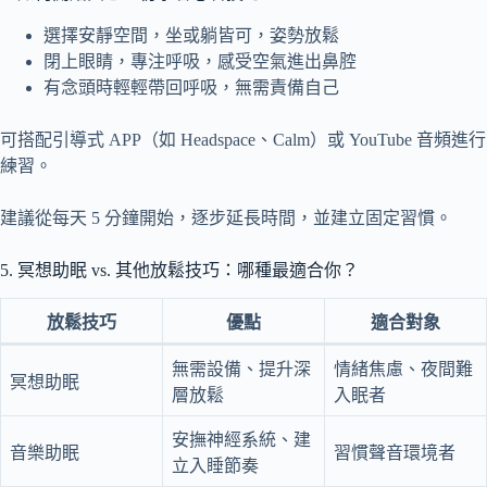
選擇安靜空間，坐或躺皆可，姿勢放鬆
閉上眼睛，專注呼吸，感受空氣進出鼻腔
有念頭時輕輕帶回呼吸，無需責備自己
可搭配引導式 APP（如 Headspace、Calm）或 YouTube 音頻進行
練習。
建議從每天 5 分鐘開始，逐步延長時間，並建立固定習慣。
5. 冥想助眠 vs. 其他放鬆技巧：哪種最適合你？
放鬆技巧
優點
適合對象
無需設備、提升深
情緒焦慮、夜間難
冥想助眠
層放鬆
入眠者
安撫神經系統、建
音樂助眠
習慣聲音環境者
立入睡節奏