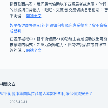
完
育
的
與
從實務面來看，我們最常協助以下四類患者或家屬，他們
整
與
智
人
的狀態與日常壓力、睡眠、交感/副交感切換息息相關： 智
流
推
慧
本
:
平衡健…
閱讀全文
程
哪
廣
健
照
智平衡健康集團AI 的判讀如何與臨床專業整合？會不會造
包
些
活
康
護？
成誤判？
含
族
動？
計
哪
群
畫？
在臨床場域中，智平衡健康AI 的功能主要是協助找出可能
些
在
需
被忽略的模式，如壓力調節能力、夜間恢復品質或自律神
步
臨
要
:
經的偏…
閱讀全文
驟？
床
智
先
通
上
平
有
常
最
衡
症
需
能
健
狀
要
從
康
嗎？
多
「智
集
相關文章
久？
平
團
智平衡健康集團與拉菲爾人本診所如何確保個資安全？
AI
衡」
的
的
2025-12-11
判
數