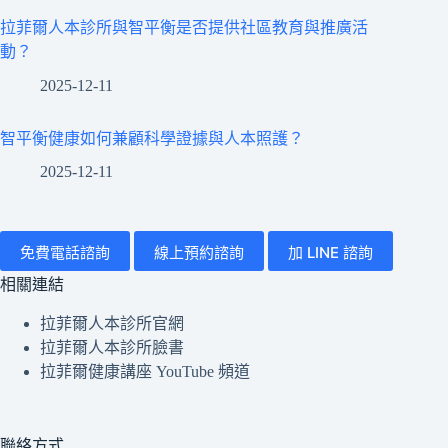
讀
據
拉菲爾人本診所與智平衡是否提供社區教育與推廣活
如
與
動？
何
節
與
2025-12-11
律
臨
分
床
智平衡健康如何兼顧科學證據與人本照護？
析
專
中
2025-12-11
業
受
整
益？
合？
免費電話諮詢
線上預約諮詢
加 LINE 諮詢
會
不
相關連結
會
拉菲爾人本診所官網
造
拉菲爾人本診所臉書
成
拉菲爾健康講座 YouTube 頻道
誤
判？
聯絡方式