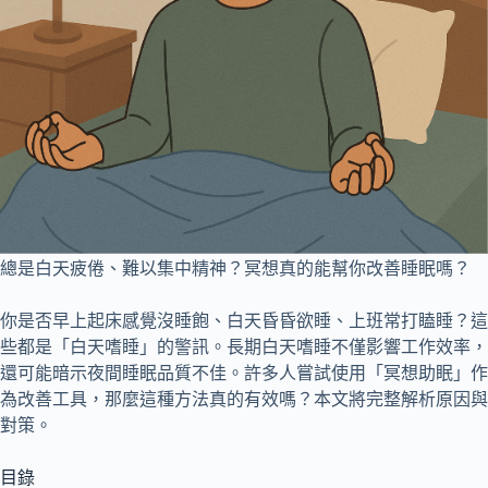
總是白天疲倦、難以集中精神？冥想真的能幫你改善睡眠嗎？
你是否早上起床感覺沒睡飽、白天昏昏欲睡、上班常打瞌睡？這
些都是「白天嗜睡」的警訊。長期白天嗜睡不僅影響工作效率，
還可能暗示夜間睡眠品質不佳。許多人嘗試使用「冥想助眠」作
為改善工具，那麼這種方法真的有效嗎？本文將完整解析原因與
對策。
目錄