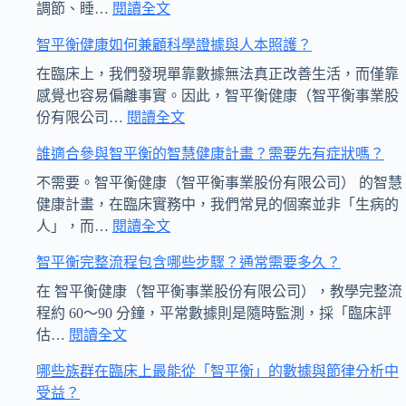
康
:
調節、睡…
閱讀全文
集
拉
智平衡健康如何兼顧科學證據與人本照護？
團
菲
與
爾
在臨床上，我們發現單靠數據無法真正改善生活，而僅靠
拉
人
感覺也容易偏離事實。因此，智平衡健康（智平衡事業股
菲
本
:
份有限公司…
閱讀全文
爾
診
智
誰適合參與智平衡的智慧健康計畫？需要先有症狀嗎？
人
所
平
本
與
衡
不需要。智平衡健康（智平衡事業股份有限公司） 的智慧
診
智
健
健康計畫，在臨床實務中，我們常見的個案並非「生病的
所
平
康
:
人」，而…
閱讀全文
如
衡
誰
如
智平衡完整流程包含哪些步驟？通常需要多久？
何
是
適
何
確
否
合
兼
在 智平衡健康（智平衡事業股份有限公司），教學完整流
保
提
參
顧
程約 60～90 分鐘，平常數據則是隨時監測，採「臨床評
個
供
與
科
:
估…
閱讀全文
智
資
社
智
學
哪些族群在臨床上最能從「智平衡」的數據與節律分析中
平
安
區
平
證
受益？
衡
全？
教
衡
據