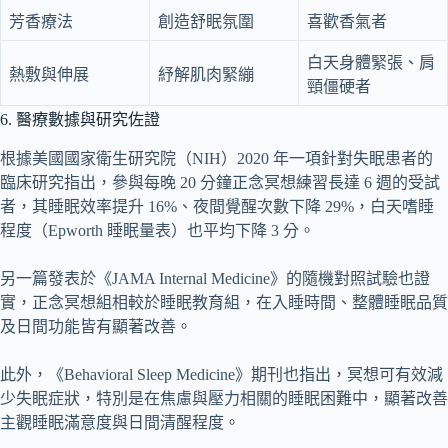
芳香療法
創造舒眠氛圍
喜歡香氣者
白天身體緊張、肩
熱敷與伸展
紓解肌肉緊繃
頸僵硬者
6. 醫療數據與研究佐證
根據美國國家衛生研究院（NIH）2020 年一項針對失眠患者的
臨床研究指出，參與每晚 20 分鐘正念冥想練習長達 6 週的受試
者，其睡眠效率提升 16%、夜間覺醒次數下降 29%，白天嗜睡
程度（Epworth 睡眠量表）也平均下降 3 分。
另一篇發表於《JAMA Internal Medicine》的隨機對照試驗也證
實，正念冥想組相較於睡眠教育組，在入睡時間、整體睡眠品質
及日間功能皆有顯著改善。
此外，《Behavioral Sleep Medicine》期刊也指出，冥想可有效減
少失眠症狀，特別是在焦慮與壓力相關的睡眠困難中，顯著改善
主觀睡眠滿意度與日間清醒程度。