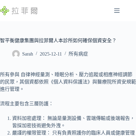
跳
至
主
腸
要
找
胃
內
不
容
智平衡健康集團與拉菲爾人本診所如何確保個資安全？
特
到
定
符
Sarah
2025-12-11
所有病症
慢
合
性
條
病
件
所有參與 自律神經量測、睡眠分析、壓力追蹤或相應神經調節
的
睡
的民眾，其個資都依照《個人資料保護法》與醫療院所資安規範
結
眠
進行管理。
果
問
題
流程主要包含三層防護：
發
資料加密處理： 無論是量測設備、雲端傳輸或後端報告，
展
皆採加密技術避免外洩。
遲
嚴謹的權限管理： 只有負責照護你的臨床人員或健康管理
緩