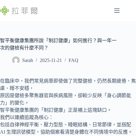
跳
至
主
腸
要
找
胃
內
不
容
智平衡健康集團所說「制訂健康」如何進行？與一年一
特
到
次的健檢有什麼不同？
定
符
慢
合
Sarah
2025-11-21
FAQ
性
條
病
件
的
睡
在臨床中，我們常見病患即使做了完整健檢，仍然長期疲倦、焦
結
眠
慮、睡不安穩，
果
問
原因是健檢多聚焦器官與疾病風險，卻較少反映「身心調節能
題
力」的變化。
智平衡健康集團的「制訂健康」正是補上這塊缺口。
發
我們以連續追蹤為核心：
展
包括自律神經平衡、壓力型態、睡眠結構、日常節律，並搭配
遲
AI 生理訊號模型，協助個案看清楚身體在不同情境中的反應。
緩