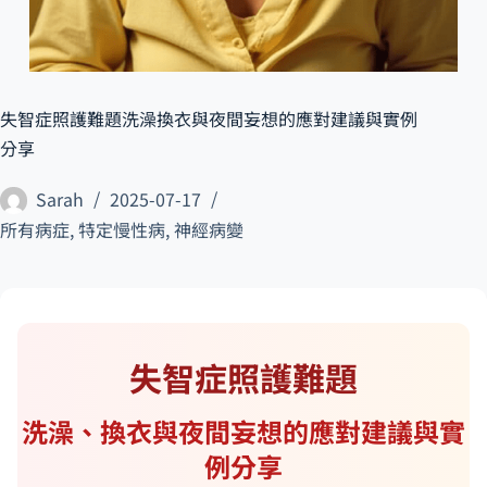
遲
緩
所
有
失智症照護難題洗澡換衣與夜間妄想的應對建議與實例
病
分享
症
Sarah
2025-07-17
搜
所有病症
,
特定慢性病
,
神經病變
尋
文
章
失智症照護難題
洗澡、換衣與夜間妄想的應對建議與實
例分享