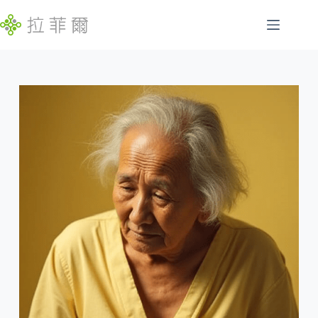
跳
至
主
腸
要
找
胃
內
不
特
容
到
定
符
慢
合
性
條
病
件
睡
的
眠
結
問
果
題
發
展