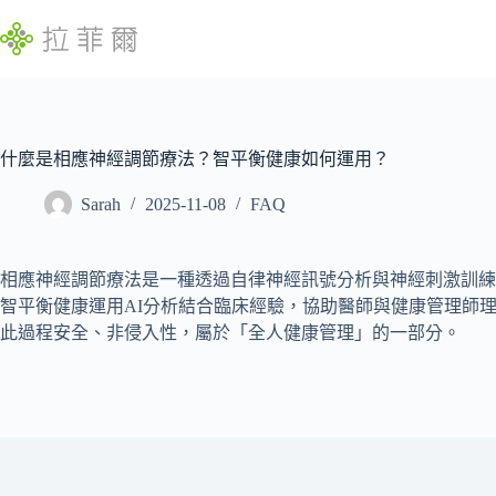
跳
至
主
要
內
找
容
不
什麼是相應神經調節療法？智平衡健康如何運用？
到
符
Sarah
2025-11-08
FAQ
合
條
相應神經調節療法是一種透過自律神經訊號分析與神經刺激訓練
件
智平衡健康運用AI分析結合臨床經驗，協助醫師與健康管理師
的
此過程安全、非侵入性，屬於「全人健康管理」的一部分。
結
果